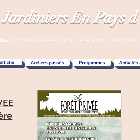
 Jardiniers En Pays 
êts :
Le jardinage au naturel, l
es gestes écologiques, l
es sorties nature, l
'affiche
Ateliers passés
Progammes
Activités
VEE
ère