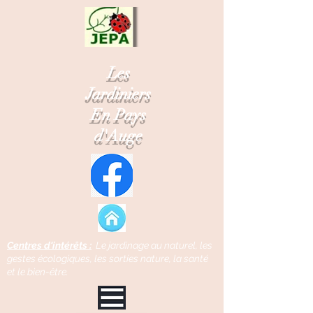
Les
Jardiniers
En Pays
d'Auge
Centres d'intérêts :
Le jardinage au naturel, l
es
gestes écologiques, l
es sorties nature, l
a santé
et le bien-être.