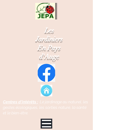
Les
Jardiniers
En Pays
d'Auge
Centres d'intérêts :
Le jardinage au naturel, l
es
gestes écologiques, l
es sorties nature, l
a santé
et le bien-être.